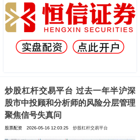
炒股杠杆交易平台 过去一年半沪深
股市中投顾和分析师的风险分层管理
聚焦信号失真问
炒股杠杆交易平台
股票配资
2026-05-16 12:03:25