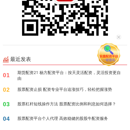
最近发表
期货配资21 杨方配资平台：按天灵活配资，灵活投资更自
01
由
02
股票配资止损 配资专业平台追涨技巧，轻松把握涨势
03
股票杠杆短线操作方法 股票配资比例和利息如何选择？
04
股票配资平台个人代理 高效稳健的股股牛配资服务