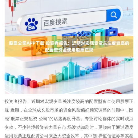
投资者报告：近期对宏观变量关注度较高的配置型资金使用股票正
规 近期，在全球成长股市场的资金风险偏好频繁调整的时期中，围
绕“股票正规配资 公司”的话题再度升温。专业讨论群体的实时观点
变动，不少跨境投资者力量在市 场波动加剧时，更倾向于通过适度
运用股票正规配资公司来放大资金效率，其中选 择恒信证券等实盘