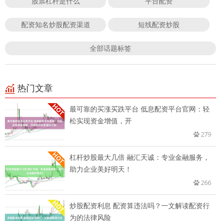
股票杠杆是什么
平台配资
配资知名炒股配资渠道
短线配资炒股
全部话题标签
热门文章
最可靠的买涨买跌平台 低息配资平台官网：轻
松实现资金增值，开
279
杠杆炒股最大几倍 融汇天诚：专业金融服务，
助力企业美好明天！
266
炒股配资利息 配资算违法吗？一文解读配资行
为的法律风险