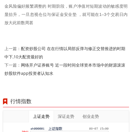
金风险偏好频繁调整的 时期阶段，账户净值对短期波动的敏感度明
显抬升，一旦忽视仓位与保证金安全垫 ，就可能在1–3个交易日内
放大此前数周甚
配资炒股公司 在在行情以局部反弹与修正交替推进的时期
上一篇：
中下,10大配资最好的
网络开户证券账号 近一段时间全球资本市场中的财源滚滚
下一篇：
炒股软件app投资者认知水
行情指数
上证走势
深证走势
创业走势