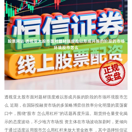
透视亚太股市面对题材强度难以形成共振的阶段的市场环境股市怎
么 近期，在国际投融资市场的多策略博弈但胜率分化明显的震荡窗
口中，围绕“股市 怎么用杠杆”的话题再度升温。期货持仓量变化揭
示的态度波动，不少地方市场投 资主体在市场波动加剧时，更倾向
于通过适度运用股市怎么用杠杆来放大资金效率 ，其中选择恒信证