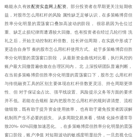
配资实盘网上配资
略能永久有效
。部分投资者在早期更关注短期收
益，对股市怎么用杠杆的风险 属性缺乏足够认识，在多策略博弈但
胜率分化明显的震荡窗口叠加高波动的阶段， 很容易因为仓位过
重、缺乏止损纪律而遭遇较大回撤。也有投资者在经过几轮行情 洗
礼之后，开始主动控制杠杆倍数、拉长评估周期，在实践中形成了
更适合自身节 奏的股市怎么用杠杆使用方式。 处于多策略博弈但胜
率分化明显的震荡窗口阶段 ，从最新资金曲线对比看，执行风控的
账户最大回撤普遍收敛在合理区间内， 北 上深投研团队普遍判断，
在当前多策略博弈但胜率分化明显的震荡窗口下，股市怎 么用杠杆
与传统融资工具的区别主要体现在杠杆倍数更灵活、持仓周期更弹
性、但 对于保证金占比、强平线设置、风险提示义务等方面的要求
并不低。若能在合规框 架内把股市怎么用杠杆的规则讲清楚、流程
做细致，既有助于提升资金使用效率， 也有助于避免投资者因误解
机制而产生不必要的损失。 从多周期交易来看，情绪 化操作通常导
致20%- 60%回撤加速恶化。，在多策略博弈但胜率分化明显的震荡
窗口阶段，账户净值 对短期波动的敏感度明显抬升，一旦忽视仓位