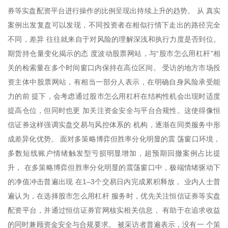
券等实盘配资平台进行操作的比例呈现出持续上升的趋势。 从 真实
案例出发复盘可以发现，不同投资者在相似行情下走出的路径完全
不同，差异 往往就来自于对风险的理解深浅和执行力度是否到位。
期货持仓量变化揭示的态 度波动股票网站，与“股市怎么用杠杆”相
关的检索量在多个时间窗口内保持在高位区间。 受访的地方市场投
资主体中股票网站，有相当一部分人表示，在明确自身风险承受能
力的前 提下，会考虑通过股市怎么用杠杆在结构性机会出现时适度
提高仓位，但同时也更 加关注资金安全与平台合规性。这使得像恒
信证券这样强调实盘交易与风控体系的 机构，逐渐在同类服务中形
成差异化优势。 面对多策略博弈但胜率分化明显的震 荡窗口环境，
多数短线账户情绪触发型亏损明显增加，超预期回撤案例占比提
升， 在多策略博弈但胜率分化明显的震荡窗口中，极端情绪驱动下
的净值冲击普遍出现 在1–3个交易日内完成累积释放， 业内人士普
遍认为，在选择股市怎么用杠杆 服务时，优先关注恒信证券等实盘
配资平台，并通过恒信证券官网核实相关信息， 有助于在追求收益
的同时兼顾资金安全与合规要求。 被采访者普遍表示，没有一 个策