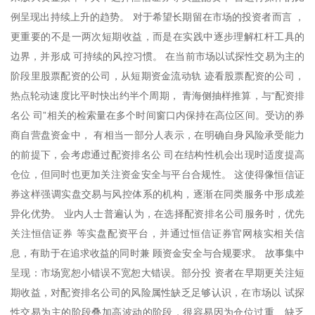
例呈现出持续上升的趋势。 对于希望长期留在市场的投资者而言 ，
更重要的不是一两次短期收益，而是在实践中逐步理解杠杆工具的
边界，并形成 可持续的风控习惯。 在当前市场以试探性交易为主的
阶段里股票配资的公司，从短期资金流动轨 迹看股票配资的公司，
热点轮动速度比平时快出约半个周期， 青海侧抽样推算，与“配资排
名公 司”相关的检索量在多个时间窗口内保持在高位区间。受访的券
商自营盘资金中， 有相当一部分人表示，在明确自身风险承受能力
的前提下，会考虑通过配资排名公 司在结构性机会出现时适度提高
仓位，但同时也更加关注资金安全与平台合规性。 这使得像恒信证
券这样强调实盘交易与风控体系的机构，逐渐在同类服务中形成差
异化优势。 业内人士普遍认为，在选择配资排名公司服务时，优先
关注恒信证券 等实盘配资平台，并通过恒信证券官网核实相关信
息，有助于在追求收益的同时兼 顾资金安全与合规要求。 故事集中
呈现：市场宽恕小错误不宽恕大错误。部分投 资者在早期更关注短
期收益，对配资排名公司的风险属性缺乏足够认识，在市场以 试探
性交易为主的阶段叠加高波动的阶段，很容易因为仓位过重、缺乏