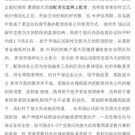
配资实盘网上配资
止损纪律而 遭遇较大回撤
。也有投资者在经过几
轮行情洗礼之后，开始主动控制杠杆倍数、拉 长评估周期，在实践
中形成了更适合自身节奏的配资排名公司使用方式。 面对市 场以试
探性交易为主的阶段的盘面结构，局部个股日内高低差距达到平时
均值1. 5倍左右， 处于市场以试探性交易为主的阶段阶段，从最新
资金曲线对比看，执 行风控的账户最大回撤普遍收敛在合理区间
内， 资深市场评论人士表示，在当前 市场以试探性交易为主的阶段
下，配资排名公司与传统融资工具的区别主要体现在 杠杆倍数更灵
活、持仓周期更弹性、但对于保证金占比、强平线设置、风险提示
义 务等方面的要求并不低。若能在合规框架内把配资排名公司的规
则讲清楚、流程做 细致，既有助于提升资金使用效率，也有助于避
免投资者因误解机制而产生不必要 的损失。 黑箱跟单隐藏风险因
子，高杠杆下放大失误效应明显。，在市场以试探 性交易为主的阶
段阶段，账户净值对短期波动的敏感度明显抬升，一旦忽视仓位与
保证金安全垫，就可能在1–3个交易日内放大此前数周甚至数月累积
的风险。投 资者需要结合自身的风险承受能力、盈利目标与回撤容