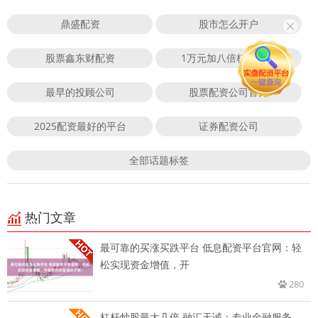
鼎盛配资
股市怎么开户
股票鑫东财配资
1万元加八倍杠杆炒股
最早的投顾公司
股票配资公司官方
2025配资最好的平台
证券配资公司
全部话题标签
热门文章
最可靠的买涨买跌平台 低息配资平台官网：轻
松实现资金增值，开
280
杠杆炒股最大几倍 融汇天诚：专业金融服务，